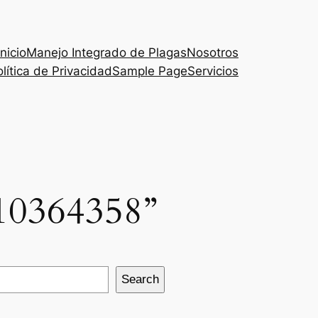
Inicio
Manejo Integrado de Plagas
Nosotros
lítica de Privacidad
Sample Page
Servicios
310364358”
Search