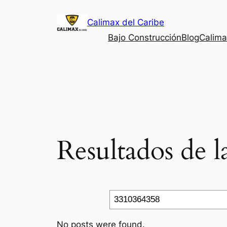
Saltar
Calimax del Caribe
al
contenido
Bajo Construcción
Blog
Calima
Resultados de 
Search
No posts were found.